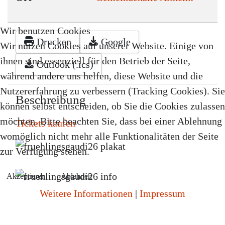
Wir benutzen Cookies
Drucken
Google
Wir nutzen Cookies auf unserer Website. Einige von
ihnen sind essenziell für den Betrieb der Seite,
Outlook (.ics)
während andere uns helfen, diese Website und die
Nutzererfahrung zu verbessern (Tracking Cookies). Sie
Beschreibung
können selbst entscheiden, ob Sie die Cookies zulassen
möchten. Bitte beachten Sie, dass bei einer Ablehnung
Tickets kaufen
womöglich nicht mehr alle Funktionalitäten der Seite
zur Verfügung stehen.
Akzeptieren
Ablehnen
Weitere Informationen
|
Impressum