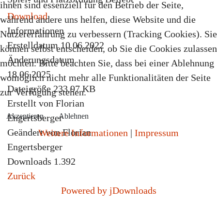
ihnen sind essenziell für den Betrieb der Seite,
Download
während andere uns helfen, diese Website und die
Informationen
Nutzererfahrung zu verbessern (Tracking Cookies). Sie
Erstelldatum
10.06.2022
können selbst entscheiden, ob Sie die Cookies zulassen
Änderungsdatum
möchten. Bitte beachten Sie, dass bei einer Ablehnung
18.06.2025
womöglich nicht mehr alle Funktionalitäten der Seite
Dateigröße
233.97 KB
zur Verfügung stehen.
Erstellt von
Florian
Akzeptieren
Ablehnen
Engertsberger
Geändert von
Florian
Weitere Informationen
|
Impressum
Engertsberger
Downloads
1.392
Zurück
Powered by jDownloads